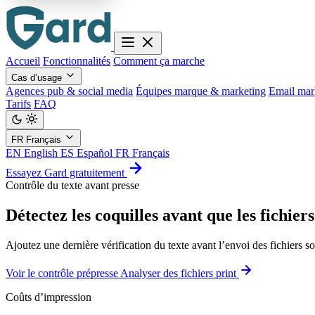
Accueil
Fonctionnalités
Comment ça marche
Cas d’usage
Agences pub & social media
Équipes marque & marketing
Email mar
Tarifs
FAQ
FR
Français
EN
English
ES
Español
FR
Français
Essayez Gard gratuitement
Contrôle du texte avant presse
Détectez les coquilles avant que les fichie
Ajoutez une dernière vérification du texte avant l’envoi des fichiers so
Voir le contrôle prépresse
Analyser des fichiers print
Coûts d’impression