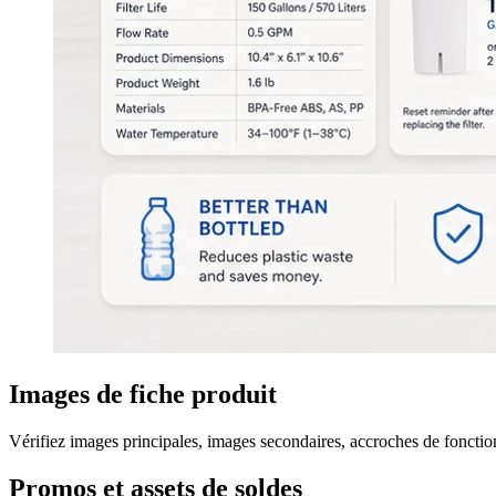
Image produit e-commerce riche en texte avec accroches de fonct
Images de fiche produit
Vérifiez images principales, images secondaires, accroches de fonctionn
Promos et assets de soldes