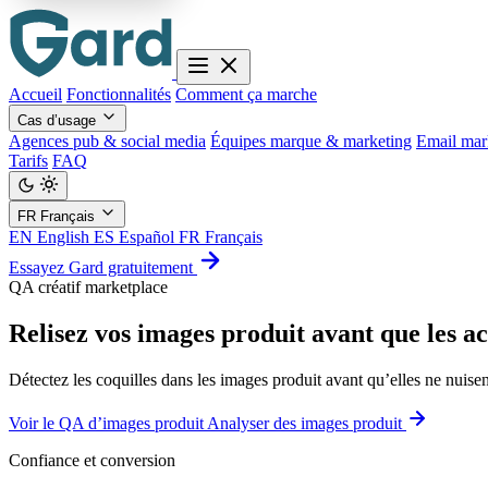
Accueil
Fonctionnalités
Comment ça marche
Cas d’usage
Agences pub & social media
Équipes marque & marketing
Email mar
Tarifs
FAQ
FR
Français
EN
English
ES
Español
FR
Français
Essayez Gard gratuitement
QA créatif marketplace
Relisez vos images produit avant que les ac
Détectez les coquilles dans les images produit avant qu’elles ne nuise
Voir le QA d’images produit
Analyser des images produit
Confiance et conversion